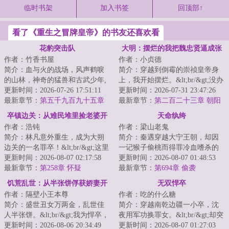
临时书架
加入书签
回顶部↑
看了《重生之冒牌皇帝》的书友还喜欢看
花豹突击队
大明：摆烂的我把魏忠贤逼成张
作者：竹香书屋
作者：小贞德
居正了
简介：血与火的战场，风声鹤唳
简介：穿越到倒霉的崇祯皇帝身
的山林，神奇的猛兽和古武少年,
上，我开始摆烂。&lt;br/&gt;没办
这是一支有着铮铮铁骨的特种部
更新时间：2026-07-26 17:51:11
法，在大明越是想干事业，死的
更新时间：2026-07-31 23:47:26
队，这是一群...
最新章节：
第五千九百九十五章
就越快，屎...
最新章节：
第二百二十三章 朝阳
全权指挥
卒镇边关：从难民堆里捡老婆开
天命纨绔
作者：浩钝
作者：梁山老鬼
始崛起
简介：林凡意外重生，成为大朔
简介：秦遇穿越大宁王朝，却因
边关的一名罪卒！&lt;br/&gt;这里
一记猴子偷桃而得罪冷血嗜杀的
蛮子犯境，匪患横行，更有恶吏
更新时间：2026-08-07 02:17:58
女帝。&lt;br/&gt;从此，女帝成为
更新时间：2026-08-07 01:48:53
欺男霸女，...
最新章节：
第258章 怀疑
了他挥之不...
最新章节：
第694章 偷袭
饥荒乱世：从半张饼俘获娇妻开
无双悍卒
作者：隔壁小王本尊
作者：吃的什么糖
始
简介：盛世丑女万两金，乱世佳
简介：穿越南乾边疆一小卒，沈
人半张饼。&lt;br/&gt;我为悍卒，
夜用军功换罪女。&lt;br/&gt;却突
逆袭天下！...
更新时间：2026-08-06 20:34:49
然发现自己温柔的大嫂、三年前
更新时间：2026-08-07 01:27:03