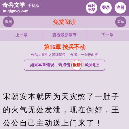
奇谷文学
手机版
临时
登录
注册
书架
m.qiguwx.com
免费阅读
返回
菜单
上一章
查看最新章节
下一章
第16章 按兵不动
作品：重生之冒牌皇帝
作者：一剑开山河
如果本章错误，请点击
报错
10秒纠正
宋朝安本就因为天灾憋了一肚子
的火气无处发泄，现在倒好，王
公公自己主动送上门来了！