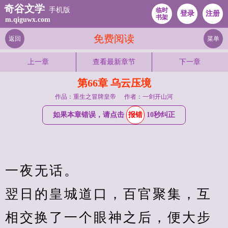
奇谷文学
手机版
临时
登录
注册
书架
m.qiguwx.com
免费阅读
返回
菜单
上一章
查看最新章节
下一章
第66章 乌云压境
作品：重生之冒牌皇帝
作者：一剑开山河
如果本章错误，请点击
报错
10秒纠正
一夜无话。
翌日的皇城道口，百官聚集，互
相交换了一个眼神之后，便大步