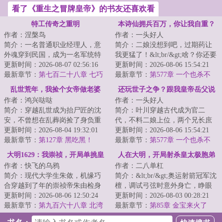
看了《重生之冒牌皇帝》的书友还喜欢看
特工传奇之重明
本诗仙拥兵百万，你让我自重？
作者：涅槃鸟
作者：一头好人
简介：一名普通职业经理人，意
简介：二娘没想到吧，过期药让
外魂穿到民国，成为一名军统特
我更猛了！&lt;br/&gt;啥？你还要
工，没有金手指，凭借前世的信
更新时间：2026-08-07 02:56:16
和兄长抢我驸马之位？&lt;br/&gt;
更新时间：2026-08-06 15:54:21
息，依靠自己的...
最新章节：
第七百二十八章 七巧
给脸不要...
最新章节：
第577章 一个也杀不
华容
了！
乱世荒年，我捡个女帝做老婆
还玩世子之争？跟我皇帝岳父说
作者：鸿兴哒哒
作者：一头好人
去吧！
简介：穿越乱世成为抬尸匠的沈
简介：叶川穿越古代成为官二
安，不曾想在乱葬岗捡了身负重
代，不料二娘上位，两个兄长庶
伤的女帝回家，他用现代知识，
更新时间：2026-08-04 19:32:01
出变嫡子，一家绿茶联合偏心老
更新时间：2026-08-06 15:54:21
一次次改变女帝...
最新章节：
第127章 黑吃黑！
爹要强抢叶川和公...
最新章节：
第577章 一个也杀不
了！
大明1629：我崇祯，开局单挑皇
人在大明，开局射杀皇太极胞弟
作者：快飞的乌鸦
作者：二八单杠
太极
简介：现代大学生朱敛，机缘巧
简介：&lt;br/&gt;奥运射箭冠军沈
合穿越到了年的崇祯帝朱由检身
檀，调试弓弦时意外身亡，睁眼
上。&lt;br/&gt;此时，大明国运将
更新时间：2026-08-06 12:50:24
竟成明末宁远城中一名混吃等死
更新时间：2026-08-03 00:28:21
尽，天下将...
最新章节：
第九百六十八章 北湾
的“空饷把...
最新章节：
第85章 金宝来火了
夺岛