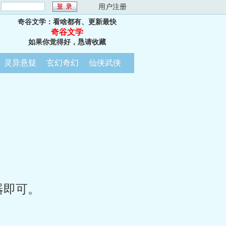
：
用户注册
奇谷文学：看啥都有、更新最快
奇谷文学
如果你觉得好，恳请收藏
灵异悬疑
玄幻奇幻
仙侠武侠
器即可。