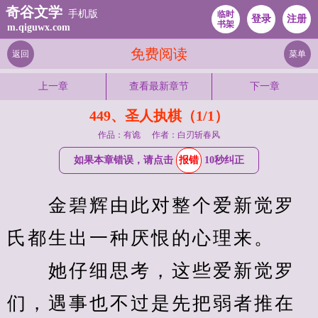
奇谷文学
手机版
临时
登录
注册
书架
m.qiguwx.com
免费阅读
返回
菜单
上一章
查看最新章节
下一章
449、圣人执棋（1/1）
作品：有诡
作者：白刃斩春风
如果本章错误，请点击
报错
10秒纠正
　　金碧辉由此对整个爱新觉罗
氏都生出一种厌恨的心理来。
　　她仔细思考，这些爱新觉罗
们，遇事也不过是先把弱者推在