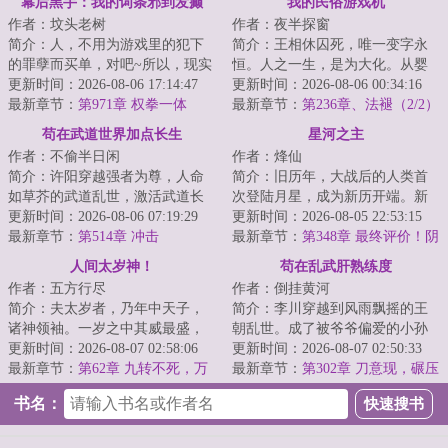
幕后黑手：我的词条邪到发癫
我的民俗游戏机
作者：坟头老树
作者：夜半探窗
简介：人，不用为游戏里的犯下
简介：王相休囚死，唯一变字永
的罪孽而买单，对吧~所以，现实
恒。人之一生，是为大化。从婴
里我唯唯诺诺，游戏里我重拳出
更新时间：2026-08-06 17:14:47
孩，至少壮，到老耄，最后也逃
更新时间：2026-08-06 00:34:16
击。现实里我...
最新章节：
第971章 权拳一体
不开死亡。许峰...
最新章节：
第236章、法褪（2/2）
苟在武道世界加点长生
星河之主
作者：不偷半日闲
作者：烽仙
简介：许阳穿越强者为尊，人命
简介：旧历年，大战后的人类首
如草芥的武道乱世，激活武道长
次登陆月星，成为新历开端。新
生面板。面板对他行为进行评
更新时间：2026-08-06 07:19:29
历年，月星人口超过亿，人类诞
更新时间：2026-08-05 22:53:15
估、结算，凡是有...
最新章节：
第514章 冲击
生第一位星空武...
最新章节：
第348章 最终评价！阴
谋【万字求票】
人间太岁神！
苟在乱武肝熟练度
作者：五方行尽
作者：倒挂黄河
简介：夫太岁者，乃年中天子，
简介：李川穿越到风雨飘摇的王
诸神领袖。一岁之中其威最盛，
朝乱世。成了被爷爷偏爱的小孙
其权至高，其力最强，犯之大
更新时间：2026-08-07 02:58:06
子，全家节衣缩食，日夜劳作供
更新时间：2026-08-07 02:50:33
凶。……洪元穿越...
最新章节：
第62章 九转不死，万
他拜入武馆。可...
最新章节：
第302章 刀意现，碾压
劫临大墟！
姜昭宇！
书名：