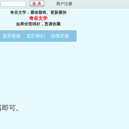
：
用户注册
奇谷文学：看啥都有、更新最快
奇谷文学
如果你觉得好，恳请收藏
灵异悬疑
玄幻奇幻
仙侠武侠
器即可。