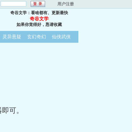
：
用户注册
奇谷文学：看啥都有、更新最快
奇谷文学
如果你觉得好，恳请收藏
灵异悬疑
玄幻奇幻
仙侠武侠
器即可。