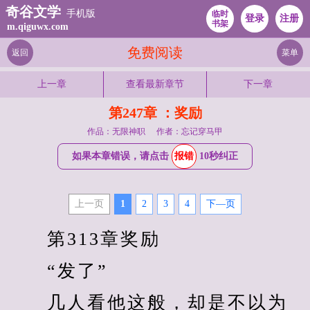
奇谷文学
手机版
临时
登录
注册
书架
m.qiguwx.com
免费阅读
返回
菜单
上一章
查看最新章节
下一章
第247章 ：奖励
作品：无限神职
作者：忘记穿马甲
如果本章错误，请点击
报错
10秒纠正
上一页
1
2
3
4
下—页
　　第313章奖励
　　“发了”
　　几人看他这般，却是不以为