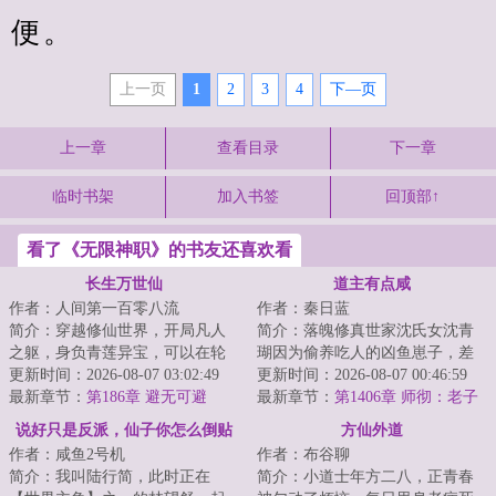
便。
上一页
1
2
3
4
下—页
上一章
查看目录
下一章
临时书架
加入书签
回顶部↑
看了《无限神职》的书友还喜欢看
长生万世仙
道主有点咸
作者：人间第一百零八流
作者：秦日蓝
简介：穿越修仙世界，开局凡人
简介：落魄修真世家沈氏女沈青
之躯，身负青莲异宝，可以在轮
瑚因为偷养吃人的凶鱼崽子，差
回中无限进化血脉灵根。方生一
更新时间：2026-08-07 03:02:49
点把失足落水的自家堂姐的未婚
更新时间：2026-08-07 00:46:59
世世轮回，从杂...
最新章节：
第186章 避无可避
夫给吃成骨头架...
最新章节：
第1406章 师彻：老子
不干了
说好只是反派，仙子你怎么倒贴
方仙外道
作者：咸鱼2号机
作者：布谷聊
了
简介：我叫陆行简，此时正在
简介：小道士年方二八，正青春