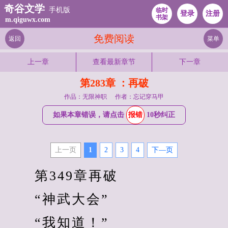
奇谷文学
手机版
临时
登录
注册
书架
m.qiguwx.com
免费阅读
返回
菜单
上一章
查看最新章节
下一章
第283章 ：再破
作品：无限神职
作者：忘记穿马甲
如果本章错误，请点击
报错
10秒纠正
上一页
1
2
3
4
下—页
　　第349章再破
　　“神武大会”
　　“我知道！”