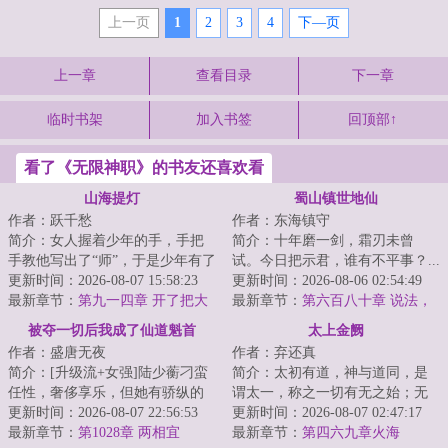
上一页
1
2
3
4
下—页
上一章
查看目录
下一章
临时书架
加入书签
回顶部↑
看了《无限神职》的书友还喜欢看
山海提灯
蜀山镇世地仙
作者：跃千愁
作者：东海镇守
简介：女人握着少年的手，手把
简介：十年磨一剑，霜刃未曾
手教他写出了“师”，于是少年有了
试。今日把示君，谁有不平事？...
姓。山海提灯，与皓月争辉！...
更新时间：2026-08-07 15:58:23
更新时间：2026-08-06 02:54:49
最新章节：
第九一四章 开了把大
最新章节：
第六百八十章 说法，
花开，龙现，道明（7.1K字奉
被夺一切后我成了仙道魁首
太上金阙
上，求月票支持~）
作者：盛唐无夜
作者：弃还真
简介：[升级流+女强]陆少蘅刁蛮
简介：太初有道，神与道同，是
任性，奢侈享乐，但她有骄纵的
谓太一，称之一切有无之始；无
资本。优越出身、顶尖才情、亲
更新时间：2026-08-07 22:56:53
极之先，阴阳之母，是谓太上，
更新时间：2026-08-07 02:47:17
友宠爱和婚约...
最新章节：
第1028章 两相宜
称之辟地天开之...
最新章节：
第四六九章火海