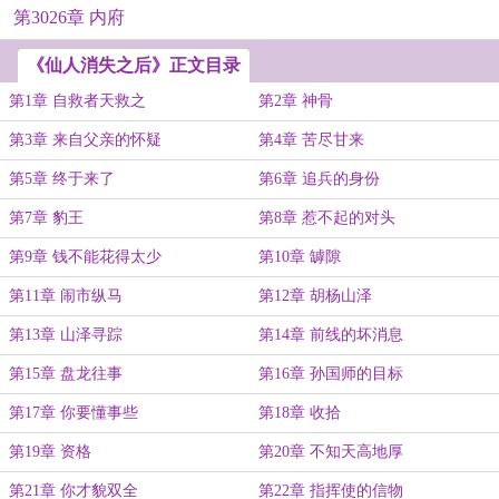
第3026章 内府
《仙人消失之后》正文目录
第1章 自救者天救之
第2章 神骨
第3章 来自父亲的怀疑
第4章 苦尽甘来
第5章 终于来了
第6章 追兵的身份
第7章 豹王
第8章 惹不起的对头
第9章 钱不能花得太少
第10章 罅隙
第11章 闹市纵马
第12章 胡杨山泽
第13章 山泽寻踪
第14章 前线的坏消息
第15章 盘龙往事
第16章 孙国师的目标
第17章 你要懂事些
第18章 收拾
第19章 资格
第20章 不知天高地厚
第21章 你才貌双全
第22章 指挥使的信物