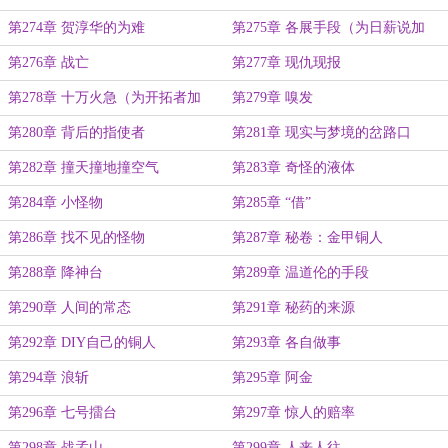
第274章 贺淳华的为难
第275章 各展手段（为日薪说加
更）
第276章 战亡
第277章 现仇现报
第278章 十万火急（为开拓者加
第279章 嗅发
更）
第280章 背后的指使者
第281章 现实与梦境的岔路口
第282章 撞天撞地撞空气
第283章 奇怪的液体
第284章 小怪物
第285章 “借”
第286章 找不见的怪物
第287章 秘卷：金甲铜人
第288章 降神台
第289章 温道伦的手段
第290章 人间的常态
第291章 秘药的来源
第292章 DIY自己的铜人
第293章 各自做事
第294章 浪斩
第295章 阿金
第296章 七号擂台
第297章 惊人的赔率
第298章 战孟山
第299章 人来人往