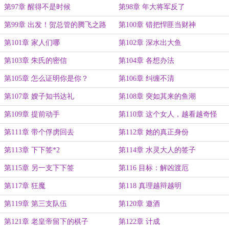
第97章 醒得不是时候
第98章 年大将军反了
第99章 出发！贺总管的腾飞之路
第100章 错把悍匪当财神
第101章 家人们哪
第102章 深水出大鱼
第103章 朱氏的密信
第104章 各想办法
第105章 怎么证明你是你？
第106章 纠缠不清
第107章 嫂子知书达礼
第108章 突如其来的鱼潮
第109章 提前动手
第110章 这个女人，越看越奇怪
第111章 带个俘虏回去
第112章 她的真正身份
第113章 下下签*2
第114章 水灵大人的签子
第115章 另一支下下签
第116 目标：解凶渡厄
第117章 狂魔
第118 真理越辩越明
第119章 第三支队伍
第120章 邀酒
第121章 老皇帝留下的棋子
第122章 计成