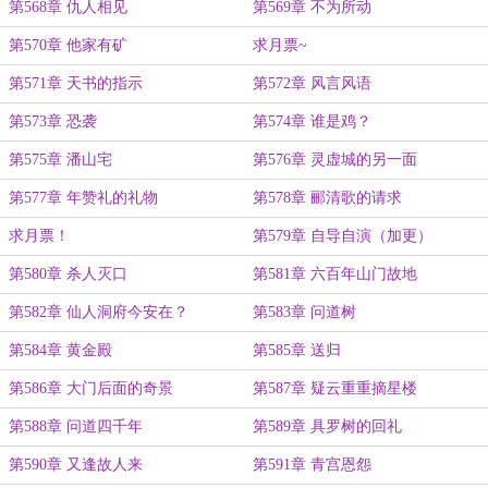
第568章 仇人相见
第569章 不为所动
第570章 他家有矿
求月票~
第571章 天书的指示
第572章 风言风语
第573章 恐袭
第574章 谁是鸡？
第575章 潘山宅
第576章 灵虚城的另一面
第577章 年赞礼的礼物
第578章 郦清歌的请求
求月票！
第579章 自导自演（加更）
第580章 杀人灭口
第581章 六百年山门故地
第582章 仙人洞府今安在？
第583章 问道树
第584章 黄金殿
第585章 送归
第586章 大门后面的奇景
第587章 疑云重重摘星楼
第588章 问道四千年
第589章 具罗树的回礼
第590章 又逢故人来
第591章 青宫恩怨