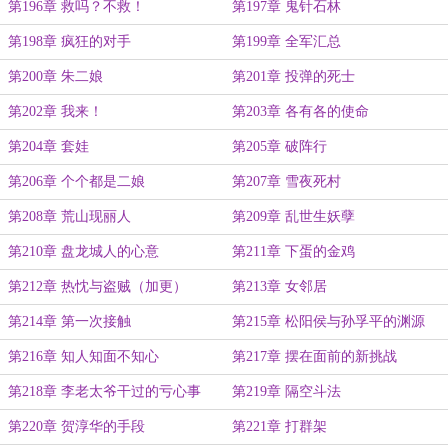
第196章 救吗？不救！
第197章 鬼针石林
第198章 疯狂的对手
第199章 全军汇总
第200章 朱二娘
第201章 投弹的死士
第202章 我来！
第203章 各有各的使命
第204章 套娃
第205章 破阵行
第206章 个个都是二娘
第207章 雪夜死村
第208章 荒山现丽人
第209章 乱世生妖孽
第210章 盘龙城人的心意
第211章 下蛋的金鸡
第212章 热忱与盗贼（加更）
第213章 女邻居
第214章 第一次接触
第215章 松阳侯与孙孚平的渊源
第216章 知人知面不知心
第217章 摆在面前的新挑战
第218章 李老太爷干过的亏心事
第219章 隔空斗法
第220章 贺淳华的手段
第221章 打群架