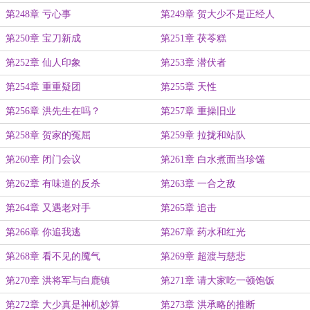
第248章 亏心事
第249章 贺大少不是正经人
第250章 宝刀新成
第251章 茯苓糕
第252章 仙人印象
第253章 潜伏者
第254章 重重疑团
第255章 天性
第256章 洪先生在吗？
第257章 重操旧业
第258章 贺家的冤屈
第259章 拉拢和站队
第260章 闭门会议
第261章 白水煮面当珍馐
第262章 有味道的反杀
第263章 一合之敌
第264章 又遇老对手
第265章 追击
第266章 你追我逃
第267章 药水和红光
第268章 看不见的魇气
第269章 超渡与慈悲
第270章 洪将军与白鹿镇
第271章 请大家吃一顿饱饭
第272章 大少真是神机妙算
第273章 洪承略的推断