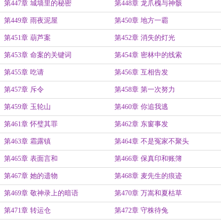
第447章 城墙里的秘密
第448章 龙爪槐与神骸
第449章 雨夜泥屋
第450章 地方一霸
第451章 葫芦案
第452章 消失的灯光
第453章 命案的关键词
第454章 密林中的线索
第455章 吃请
第456章 互相告发
第457章 斥令
第458章 第一次努力
第459章 玉轮山
第460章 你追我逃
第461章 怀璧其罪
第462章 东窗事发
第463章 霜露镇
第464章 不是冤家不聚头
第465章 表面言和
第466章 保真印和账簿
第467章 她的遗物
第468章 麦先生的痕迹
第469章 敬神录上的暗语
第470章 万嵩和夏枯草
第471章 转运仓
第472章 守株待兔