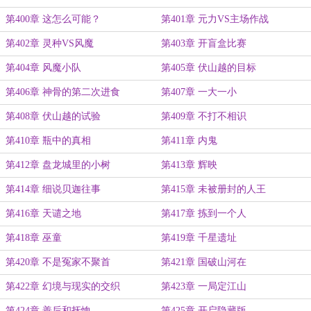
第400章 这怎么可能？
第401章 元力VS主场作战
第402章 灵种VS风魔
第403章 开盲盒比赛
第404章 风魔小队
第405章 伏山越的目标
第406章 神骨的第二次进食
第407章 一大一小
第408章 伏山越的试验
第409章 不打不相识
第410章 瓶中的真相
第411章 内鬼
第412章 盘龙城里的小树
第413章 辉映
第414章 细说贝迦往事
第415章 未被册封的人王
第416章 天谴之地
第417章 拣到一个人
第418章 巫童
第419章 千星遗址
第420章 不是冤家不聚首
第421章 国破山河在
第422章 幻境与现实的交织
第423章 一局定江山
第424章 善后和抚恤
第425章 开启隐藏版