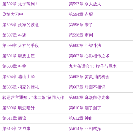
第592章 太子驾到！
第593章 杀人放火
剧情大刀中
第594章 点醒
第595章 姚家的诚意
第596章 来了
第597章 神迹
第598章 审判！
第599章 天神的手段
第600章 斗智斗法
第601章 翩想山庄
第602章 心影相传之术
第603章 神物
九方茶话会4：楔子与巨木
第604章 墟山山泽
第605章 贺灵川的机会
第606章 柯家的赠礼
第607章 对面不相识
转运营官通知：“朱二娘”征同人作
第608章 麻烦向你走来
品
第609章 明惩暗升
第610章 溜了溜了
第611章 商议
第612章 神血
第613章 终成事
第614章 互相试探