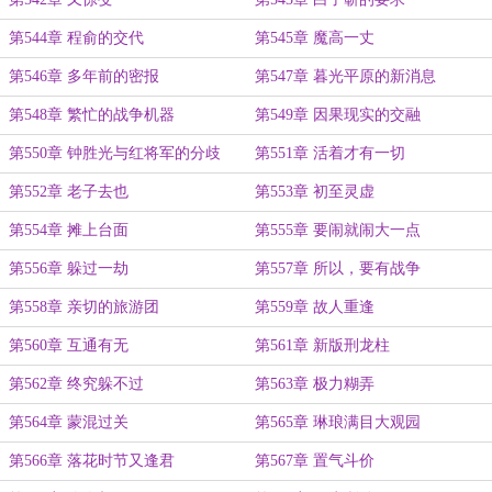
第544章 程俞的交代
第545章 魔高一丈
第546章 多年前的密报
第547章 暮光平原的新消息
第548章 繁忙的战争机器
第549章 因果现实的交融
第550章 钟胜光与红将军的分歧
第551章 活着才有一切
第552章 老子去也
第553章 初至灵虚
第554章 摊上台面
第555章 要闹就闹大一点
第556章 躲过一劫
第557章 所以，要有战争
第558章 亲切的旅游团
第559章 故人重逢
第560章 互通有无
第561章 新版刑龙柱
第562章 终究躲不过
第563章 极力糊弄
第564章 蒙混过关
第565章 琳琅满目大观园
第566章 落花时节又逢君
第567章 置气斗价