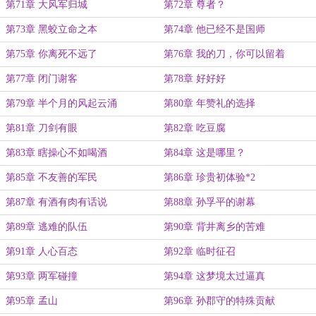
第71章 大风军归城
第72章 尊者？
第73章 黑蛟立命之本
第74章 他已经不是国师
第75章 你离死不远了
第76章 我的刀，你可以留着
第77章 闭门谢客
第78章 好好好
第79章 半个月的风起云涌
第80章 年赞礼的选择
第81章 刀剑有眼
第82章 吃豆腐
第83章 瞎操心不如喝酒
第84章 这是哪里？
第85章 不友善的军民
第86章 珍贵初体验*2
第87章 有酒有肉有话说
第88章 孙孚平的谢幕
第89章 逃难的队伍
第90章 背井离乡的苦难
第91章 人心百态
第92章 临时征召
第93章 两军碰撞
第94章 这梦境太过逼真
第95章 孟山
第96章 孙郡守的特殊贡献