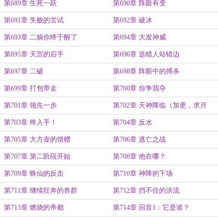
第689章 生死一跃
第690章 阵眼有变
第691章 失败的尝试
第692章 破冰
第693章 二娘你终于醒了
第694章 大发神威
第695章 天宫的后手
第696章 选错人站错边
第697章 二破
第698章 阵眼中的搏杀
第699章 打包带走
第700章 你争我夺
第701章 领先一步
第702章 天神降临（加更，求月
票）
第703章 终入手！
第704章 反水
第705章 大方壶的馈赠
第706章 逃亡之战
第707章 第二阶段开始
第708章 他在哪？
第709章 蛛仙的反击
第710章 神降的下场
第711章 继续狂奔的兽群
第712章 挡不住的洪流
第713章 燃烧的帝都
第714章 回音1：它是谁？