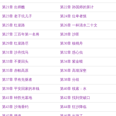
第21章 出师醮
第22章 孙国师的算计
第23章 老子坑儿子
第24章 位卑者慎
第25章 红崖路
第26章 一杯清水二十文
第27章 三百年第一名将
第28章 沙匪
第29章 红崖路尽
第30章 核桃舟
第31章 沙舟找马
第32章 惑心虫
第33章 不要回头
第34章 紫金蟆
第35章 赤帕高原
第36章 高墙深壑
第37章 早有先驱者
第38章 分歧
第39章 平安回家的本钱
第40章 线索：水
第41章 钟胜光墓地
第42章 找到突破口
第43章 沙海垂钓
第44章 狂沙降临
第45章 摄魂
第46章 出场了