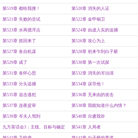
第519章 都给我搜！
第520章 消失的人证
第521章 失败的尝试
第522章 金甲铜卫
第523章 水再搅浑点
第524章 由虚入实的追捕
第525章 抓回来了
第526章 攻心为上
第527章 各自机谋
第528章 初来乍到白子蕲
第529章 成了
第530章 第一次试探
第531章 各怀心思
第532章 消失的岑泊清
第533章 分头追捕
第534章 误导他！
第535章 追击逃犯
第536章 无来由的攻击
第537章 连夜提审
第538章 我能知道什么内情？
第539章 岑夫人驾到
第540章 尔虞我诈
九方茶话会3：主线、目标与确定
第541章 入局者
性
第542章 又惊变
第543章 白子蕲的要求