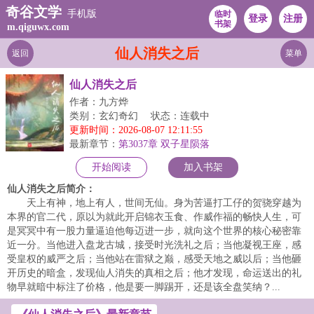
奇谷文学
手机版
临时
登录
注册
书架
m.qiguwx.com
仙人消失之后
返回
菜单
仙人消失之后
作者：九方烨
类别：玄幻奇幻
状态：连载中
更新时间：2026-08-07 12:11:55
最新章节：
第3037章 双子星陨落
开始阅读
加入书架
仙人消失之后简介：
天上有神，地上有人，世间无仙。身为苦逼打工仔的贺骁穿越为
本界的官二代，原以为就此开启锦衣玉食、作威作福的畅快人生，可
是冥冥中有一股力量逼迫他每迈进一步，就向这个世界的核心秘密靠
近一分。当他进入盘龙古城，接受时光洗礼之后；当他凝视王座，感
受皇权的威严之后；当他站在雷狱之巅，感受天地之威以后；当他砸
开历史的暗盒，发现仙人消失的真相之后；他才发现，命运送出的礼
物早就暗中标注了价格，他是要一脚踢开，还是该全盘笑纳？...