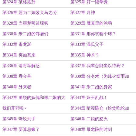
第324章 破格擢升
第325章 好一段孽缘
第326章 愿为二娘效犬马之劳
第327章 月神
第328章 当噩梦照进现实
第329章 魔巢里的涂鸦
第330章 朱二娘的邻居们
第331章 那你试验个球？
第332章 毒龙涎
第333章 温氏父子
第334章 突如其来
第335章 神术？
第336章 请将军解惑
第337章 我辈怎能坐以待毙？
第338章 吞金兽
第339章 分身术（为烽火烟雨加
更）
第340章 外来者
第341章 朱二娘的身家
第342章 董锐的妖傀和朱二娘的大
第343章 妖王乱战！
军
我们开群啦~
第344章 暗渡陈仓（给贪吃蛇加
更）
第345章 蛛蜕到手
第346章 二娘的怒火
第347章 要算总账了
第348章 最危险的时刻