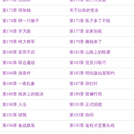
第173章 得加钱
关于以前的笔名
第174章 聘一只猴子
第175章 虱子多了不咬
第176章 开天眼
第177章 皇家别苑
第178章 柯大将军
第179章 薅钱来了
第180章 富而不武
第181章 山路上的暗袭
第182章 双边鏖战
第183章 贺灵川取巧
第184章 谈条件
第185章 弱化版仙宠契约
第186章 一夜乱象
第187章 孙红叶
第188章 病床上的推演
第189章 斑斓竹筒
第190章 入伍
第191章 正式招揽
第192章 猎熊
第193章 协同
第194章 备战换装
第195章 返程才是重头戏