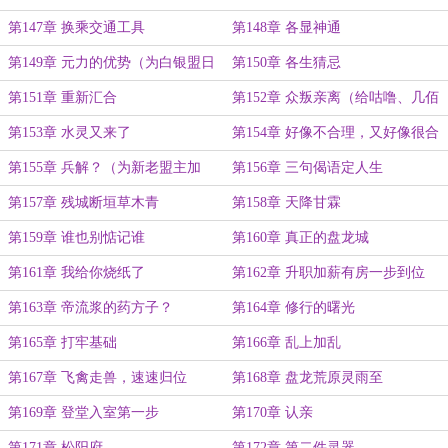
第147章 换乘交通工具
第148章 各显神通
第149章 元力的优势（为白银盟日
第150章 各生猜忌
薪说加更）
第151章 重新汇合
第152章 众叛亲离（给咕噜、几佰
万加更）
第153章 水灵又来了
第154章 好像不合理，又好像很合
理
第155章 兵解？（为新老盟主加
第156章 三句偈语定人生
更）
第157章 残城断垣草木青
第158章 天降甘霖
第159章 谁也别惦记谁
第160章 真正的盘龙城
第161章 我给你烧纸了
第162章 升职加薪有房一步到位
第163章 帝流浆的药方子？
第164章 修行的曙光
第165章 打牢基础
第166章 乱上加乱
第167章 飞禽走兽，速速归位
第168章 盘龙荒原灵雨至
第169章 登堂入室第一步
第170章 认亲
第171章 松阳府
第172章 第二件灵器