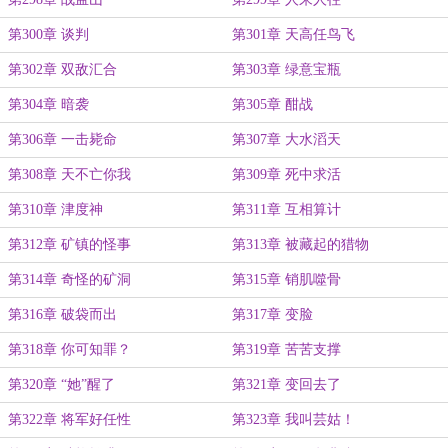
第300章 谈判
第301章 天高任鸟飞
第302章 双敌汇合
第303章 绿意宝瓶
第304章 暗袭
第305章 酣战
第306章 一击毙命
第307章 大水滔天
第308章 天不亡你我
第309章 死中求活
第310章 津度神
第311章 互相算计
第312章 矿镇的怪事
第313章 被藏起的猎物
第314章 奇怪的矿洞
第315章 销肌噬骨
第316章 破袋而出
第317章 变脸
第318章 你可知罪？
第319章 苦苦支撑
第320章 “她”醒了
第321章 变回去了
第322章 将军好任性
第323章 我叫芸姑！