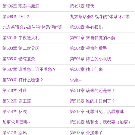
第496章 现实与魔幻
第497章 埋伏
第498章 2V2？
九方茶话会2-战斗的“体系”和“等
级”
九方茶话会2-战斗的“体系”和“等
第500章 各有损伤
级”
第501章 半夜送大礼
第502章 来自梦魇的不解
第503章 第二次异闪
第504章 程俞的后手
第505章 错综复杂
第506章 阵亡的小眼线
第507章 谁着急，谁不着急？
第508章 找上门来
第509章 打什么哑谜？
求票～
第510章 对赌
第511章 该来的还是来了
第512章 霸王莲
第513章 谁的末日到了？
第514章 反绞
第515章 死罪可免，活罪难逃
加更求月票喽~
第516章 钱和命，我都要（加更）
第517章 宓风
第518章 外援来了