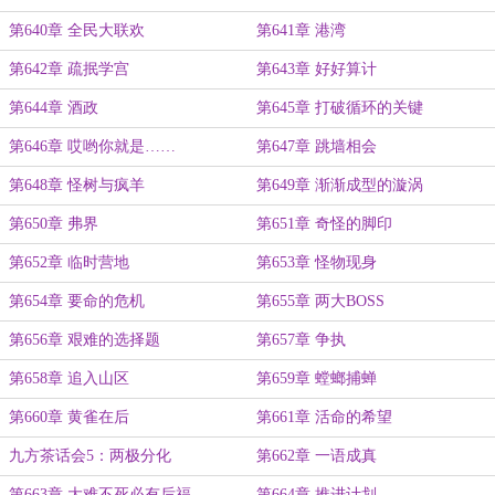
第640章 全民大联欢
第641章 港湾
第642章 疏抿学宫
第643章 好好算计
第644章 酒政
第645章 打破循环的关键
第646章 哎哟你就是……
第647章 跳墙相会
第648章 怪树与疯羊
第649章 渐渐成型的漩涡
第650章 弗界
第651章 奇怪的脚印
第652章 临时营地
第653章 怪物现身
第654章 要命的危机
第655章 两大BOSS
第656章 艰难的选择题
第657章 争执
第658章 追入山区
第659章 螳螂捕蝉
第660章 黄雀在后
第661章 活命的希望
九方茶话会5：两极分化
第662章 一语成真
第663章 大难不死必有后福
第664章 推进计划