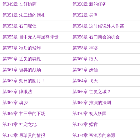
第349章 友好协商
第350章 新的任务
第351章 朱二娘的赠礼
第352章 吴泽
第353章 石门秘议
第354章 这时候说外人作甚
第355章 目中无人与屈尊降贵
第356章 石门商会的机会
第357章 秋后的蜢蚱
第358章 神婆
第359章 丢失的魂魄
第360章 纸人
第361章 诡异的战场
第362章 妖仙！
第363章 朔日的圆月！
第364章 飞天
第365章 障眼法
第366章 亡灵之城？
第367章 魂乡
第368章 推演的法则
第369章 甘三爷的下场
第370章 初入妖国
第371章 神宠之地
第372章 赠官
第373章 最珍贵的情报
第374章 帝流浆的来源