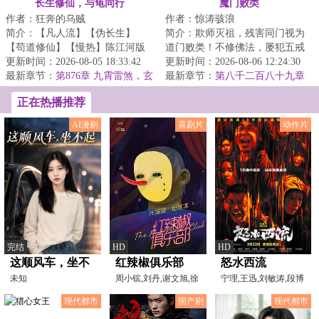
长生修仙，与龟同行
魔门败类
作者：狂奔的乌贼
作者：惊涛骇浪
简介：【凡人流】【伪长生】
简介：欺师灭祖，残害同门视为
【苟道修仙】【慢热】陈江河版
道门败类！不修佛法，屡犯五戒
简介：陈江河穿越到了修仙世
更新时间：2026-08-05 18:33:42
视为佛门败类！身为魔门血炼宗
更新时间：2026-08-06 12:24:30
界，成为修仙家族中...
最新章节：
第876章 九霄雷煞，玄
弟子林皓明，得...
最新章节：
第八千二百八十九章
魔失控，青鸾欲念（万字求月
龙珠果
正在热播推荐
票，求订阅）
AI漫剧
喜剧片
动作片
完结
HD
HD
这顺风车，坐不
红辣椒俱乐部
怒水西流
起
未知
周小镔,刘丹,谢文旭,徐
宁理,王迅,刘敏涛,段博
少武,李精灵
文,李春嫒,吕晓霖,陈
现代都市
国产剧
现代都市