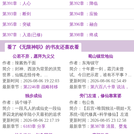
第391章 ：人心
第392章 ：降临
第393章 ：断剑
第394章 ：应验
第395章 ：突破
第396章 ：融合
第397章 ：入道(已修)
第398章 ：终成
看了《无限神职》的书友还喜欢看
公若不弃，愿拜为义父
蜀山镇世地仙
作者：辣酱热干面
作者：东海镇守
简介：封神、西游为背景的洪荒
简介：十年磨一剑，霜刃未曾
世界，仙狐志怪传奇。...
试。今日把示君，谁有不平事？...
更新时间：2026-08-06 19:22:03
更新时间：2026-08-06 02:54:49
最新章节：
第2246章 战略转移
最新章节：
第六百八十章 说法，
花开，龙现，道明（7.1K字奉
独步成仙
旁门左道，修仙靠富婆
上，求月票支持~）
作者：搞个锤子
作者：包公鱼
简介：一段凡人的成仙史一段仙
简介：【后宫+唯我独法+萌娃+无
界囚龙的秘辛陆小天最初的追求
系统+现代修真+科学修仙】左道
不过是踏上永生的仙道，但披荆
更新时间：2026-08-06 22:17:19
奇才沈轻舟，修最野的术，躲得
更新时间：2026-08-05 23:12:58
斩棘得偿所愿之...
最新章节：
6183章 分享
过五弊，避得...
最新章节：
第387章 清晨、婴鬼