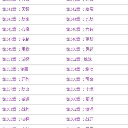
第341章 ：天誓
第342章 ：发展
第343章 ：劫来
第344章 ：九劫
第345章 ：心魔
第346章 ：六转
第347章 ：专精
第348章 ：更新
第349章 ：用意
第350章 ：风起
第351章 ：试探
第352章 : 挑战
第353章：轮回
第354章 ：终动
第355章 ：开阵
第356章 ：司命
第357章 ：劫出
第358章 ：十境
第359章 ：威逼
第360章 ：图谋
第361章 ：战约
第362章 ：激涌
第363章 ：抉择
第364章 ：战开