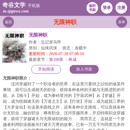
奇谷文学
手机版
临时
登录
注册
书架
m.qiguwx.com
无限神职
返回
菜单
无限神职
作者：忘记穿马甲
类别：仙侠武侠
状态：连载中
更新时间：2026-07-28 07:08:10
最新章节：
第398章 ：终成
开始阅读
加入书架
无限神职简介：
沈河穿越到了一个职业者的世界，在这里只要持之以恒的做某件
事情，就可以生成相关的职业，获得各种各样的天赋与无限进阶的可
能。从【格斗】开始，成为拳碎星河的【宇宙武神】从【穿越】开
始，成为统御诸天的【万道之主】从【打坐】开始，成为超脱三界的
【大罗金仙】在这基本路线之外，还有各种分支路线，可以造就各种
分支职业，融合职业，稀有职业。沈河穿越而来，开启特殊职业穿越
者，获得了穿越诸天与无限就职的能力……简而言之，这就是一个穿
越者利用职业面板吊打诸天万界的故事。已有一万五千均同类完本作